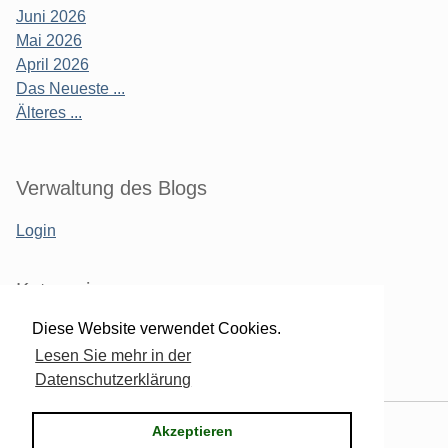
Juni 2026
Mai 2026
April 2026
Das Neueste ...
Älteres ...
Verwaltung des Blogs
Login
Kategorien
Diese Website verwendet Cookies.
computer
Lesen Sie mehr in der
politik
Datenschutzerklärung
Powered by
Serendipity
& the
2k11
theme.
Akzeptieren