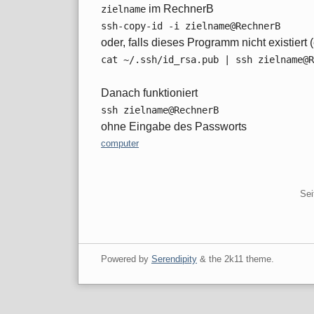
im RechnerB
zielname
ssh-copy-id -i zielname@RechnerB
oder, falls dieses Programm nicht existiert 
cat ~/.ssh/id_rsa.pub | ssh zielname@R
Danach funktioniert
ssh zielname@RechnerB
ohne Eingabe des Passworts
Kategorien:
computer
Pagination
Sei
Powered by
Serendipity
& the
2k11
theme.