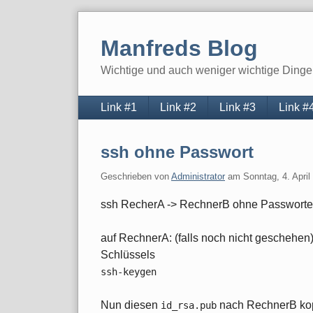
Skip
to
Manfreds Blog
content
Wichtige und auch weniger wichtige Dinge 
Navigation
Link #1
Link #2
Link #3
Link #
ssh ohne Passwort
Geschrieben von
Administrator
am
Sonntag, 4. April
ssh RecherA -> RechnerB ohne Passwort
auf RechnerA: (falls noch nicht geschehen)
Schlüssels
ssh-keygen
Nun diesen
nach RechnerB kop
id_rsa.pub